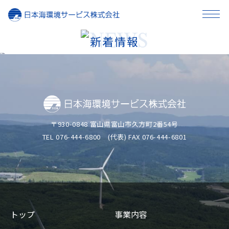
新着情報
事業内容
2025.03.01
◆2027年度募集
BACK TO LIST
企業情報
採用情報
〒930-0848 富山県富山市久方町2番54号
TEL 076-444-6800
(代表) FAX 076-444-6801
お知らせ
お問い合わせ
トップ
事業内容