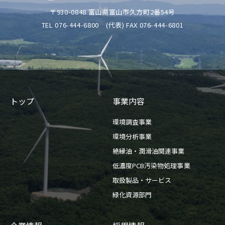
〒930-0848 富山県富山市久方町2番54号
TEL 076-444-6800
(代表) FAX 076-444-6801
トップ
事業内容
環境調査事業
環境分析事業
絶縁油・潤滑油関連事業
低濃度PCB汚染物処理事業
取扱製品・サービス
緑化資源部門